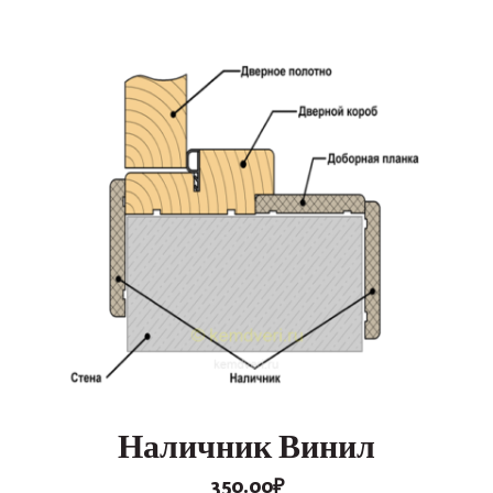
Опции
можно
выбрать
на
странице
товара.
Наличник Винил
350.00
₽