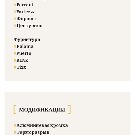
#
Ferroni
#
Fortezza
#
Форпост
#
Центурион
Фурнитура
#
Paloma
#
Puerto
#
RENZ
#
Тixx
МОДИФИКАЦИИ
#
Алюминиевая кромка
#
Терморазрыв