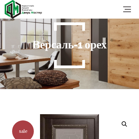
Версаль-1 орех
sale