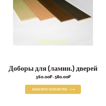
Доборы для (ламин.) дверей
360.00
₽
580.00
₽
Диапазон
–
цен:
360.00₽
ВЫБЕРИТЕ ПАРАМЕТРЫ
–
Этот
580.00₽
товар