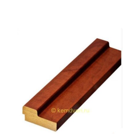
имеет
несколько
вариаций.
Опции
можно
выбрать
на
странице
товара.