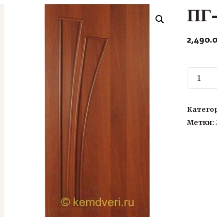
ПГ-
2,490.
Количе
товара
ПГ-011
Катего
Метки: