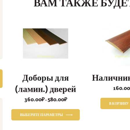
ВАМ ТАКЖЕ БУДЕ
Доборы для
Налични
(ламин.) дверей
160.00
360.00
₽
580.00
₽
Диапазон
–
В КОРЗИНУ
цен:
360.00₽
ВЫБЕРИТЕ ПАРАМЕТРЫ
–
Этот
580.00₽