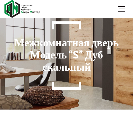
Межкомнатная дверь
Модель “S” Дуб
скальный