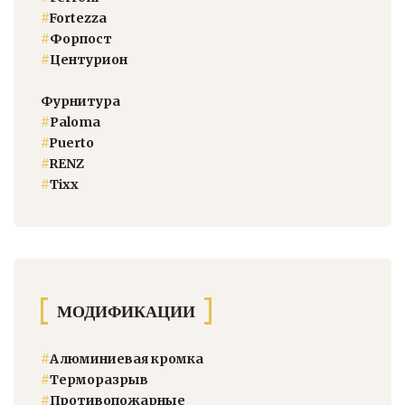
#
Fortezza
#
Форпост
#
Центурион
Фурнитура
#
Paloma
#
Puerto
#
RENZ
#
Тixx
МОДИФИКАЦИИ
#
Алюминиевая кромка
#
Терморазрыв
#
Противопожарные