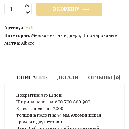
Количество
В КОРЗИНУ
товара
Межкомнатная
дверь
Артикул:
Н/Д
Модель
Категории:
Межкомнатные двери
,
Шпонированые
“S”
Метка:
Albero
Дуб
скальный
ОПИСАНИЕ
ДЕТАЛИ
ОТЗЫВЫ (0)
Покрытие: Art-Шпон
Ширина полотна: 600, 700, 800, 900
Высота полотна: 2000
Толщина полотна: 44 мм, Алюминиевая
кромка с двух сторон
Цвет: Дуб скальный, Дуб карамельный