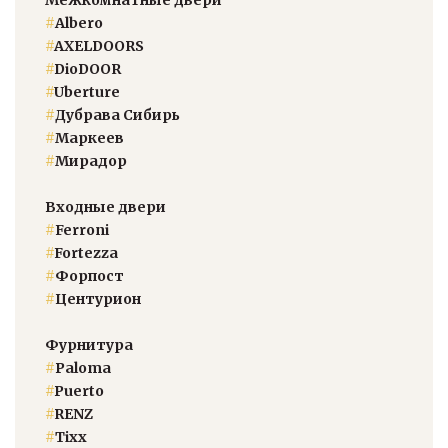
#
Albero
#
AXELDOORS
#
DioDOOR
#
Uberture
#
Дубрава Сибирь
#
Маркеев
#
Мирадор
Входные двери
#
Ferroni
#
Fortezza
#
Форпост
#
Центурион
Фурнитура
#
Paloma
#
Puerto
#
RENZ
#
Тixx