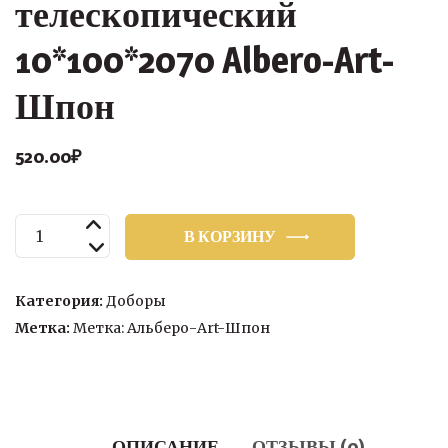
телескопический
10*100*2070 Albero-Art-
Шпон
520.00
₽
Количество
В КОРЗИНУ
товара
Доборный
элемент
Категория:
Доборы
телескопический
Метка:
Метка: Альберо-Art-Шпон
10*100*2070
Albero-
Art-
Шпон
ОПИСАНИЕ
ОТЗЫВЫ (0)