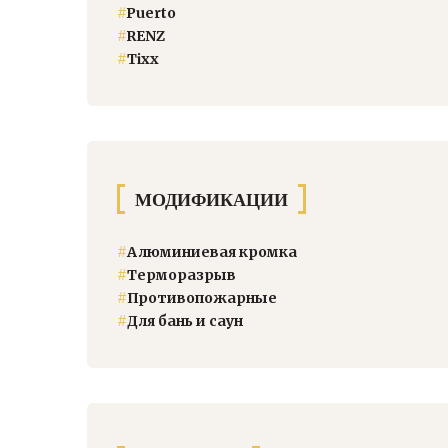
#
Puerto
#
RENZ
#
Тixx
МОДИФИКАЦИИ
#
Алюминиевая кромка
#
Терморазрыв
#
Противопожарные
#
Для бань и саун