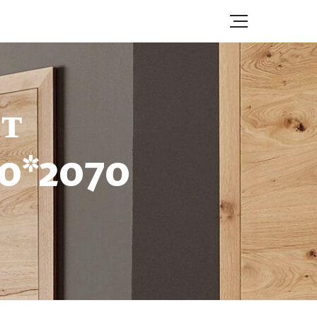
т
50*2070