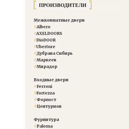
ПРОИЗВОДИТЕЛИ
Межкомнатные двери
#
Albero
#
AXELDOORS
#
DioDOOR
#
Uberture
#
Дубрава Сибирь
#
Маркеев
#
Мирадор
Входные двери
#
Ferroni
#
Fortezza
#
Форпост
#
Центурион
Фурнитура
#
Paloma