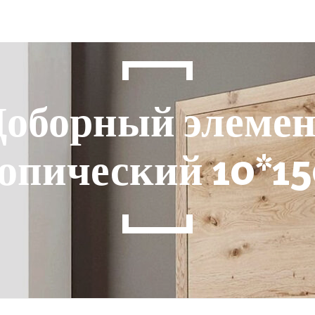
Доборный элемен
опический 10*1