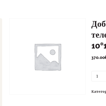
Доб
тел
10*
370.00
Количе
товара
Доборн
элемен
Катего
телеск
10*150*