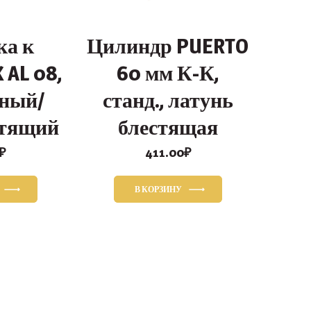
ка к
Цилиндр PUERTO
 AL 08,
60 мм К-К,
ный/
станд., латунь
стящий
блестящая
₽
411.00
₽
В КОРЗИНУ