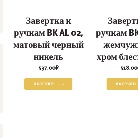
Завертка к
Заверт
ручкам BK AL 02,
ручкам BK
матовый черный
жемчуж
никель
хром бле
537.00
₽
518.00
В КОРЗИНУ
В КОРЗИНУ