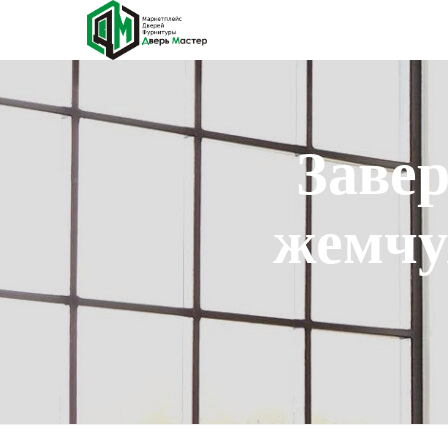
Завер
жемчу