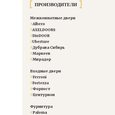
ПРОИЗВОДИТЕЛИ
Межкомнатные двери
#
Albero
#
AXELDOORS
#
DioDOOR
#
Uberture
#
Дубрава Сибирь
#
Маркеев
#
Мирадор
Входные двери
#
Ferroni
#
Fortezza
#
Форпост
#
Центурион
Фурнитура
#
Paloma