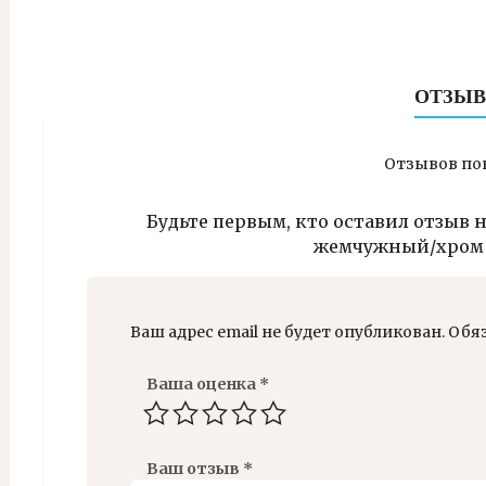
AL
02,
жемчуж
хром
ОТЗЫВ
блестя
Отзывов пок
Будьте первым, кто оставил отзыв н
жемчужный/хром
Ваш адрес email не будет опубликован.
Обя
Ваша оценка
*
Ваш отзыв
*