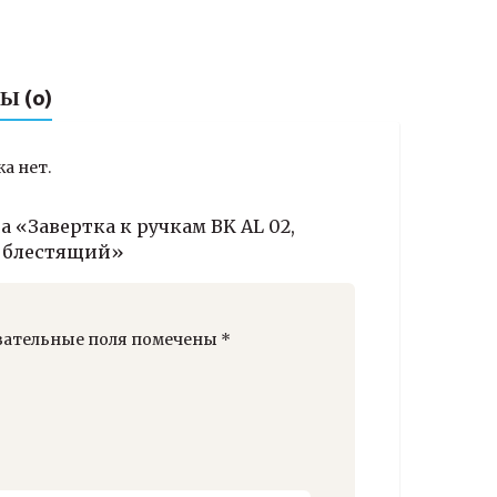
ный/
Ы (0)
щий
а нет.
а «Завертка к ручкам BK AL 02,
 блестящий»
зательные поля помечены
*