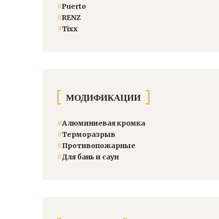
#
Puerto
#
RENZ
#
Тixx
МОДИФИКАЦИИ
#
Алюминиевая кромка
#
Терморазрыв
#
Противопожарные
#
Для бань и саун