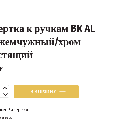
ертка к ручкам BK AL
 жемчужный/хром
стящий
₽
ство
В КОРЗИНУ
ка
рия:
Завертки
Puerto