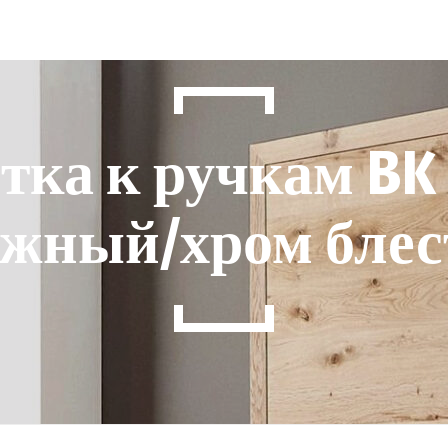
тка к ручкам BK 
жный/хром бле