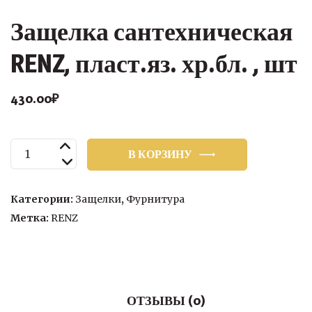
Защелка сантехническая
RENZ, пласт.яз. хр.бл. , шт
430.00
₽
Количество
В КОРЗИНУ
товара
Защелка
сантехническая
Категории:
Защелки
,
Фурнитура
RENZ,
Метка:
RENZ
пласт.яз.
хр.бл.
,
шт
ОТЗЫВЫ (0)