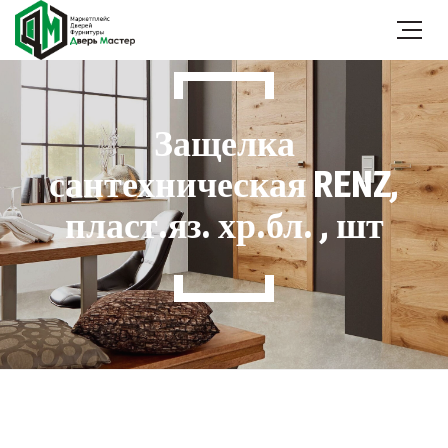
Защелка
сантехническая RENZ,
пласт.яз. хр.бл. , шт