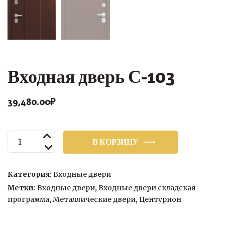
Входная дверь С-103
39,480.00
₽
Количество
В КОРЗИНУ
товара
Входная
дверь
Категория:
Входные двери
С-103
Метки:
Входные двери
,
Входные двери складская
программа
,
Металлические двери
,
Центурион