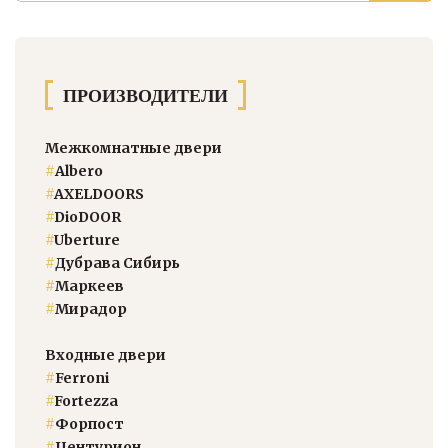
ПРОИЗВОДИТЕЛИ
Межкомнатные двери
#
Albero
#
AXELDOORS
#
DioDOOR
#
Uberture
#
Дубрава Сибирь
#
Маркеев
#
Мирадор
Входные двери
#
Ferroni
#
Fortezza
#
Форпост
#
Центурион