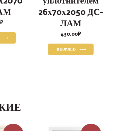
х2070
уплотнителем
АМ
26х70х2050 ДС-
ЛАМ
₽
430.00
₽
В КОРЗИНУ
ЖИЕ