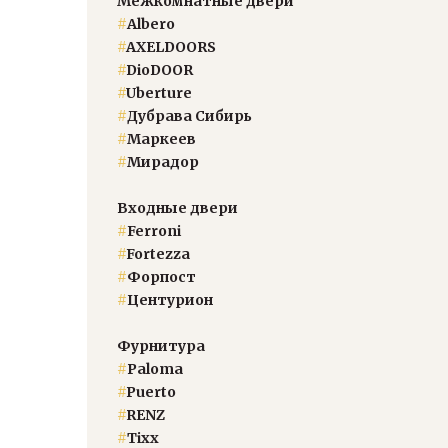
Межкомнатные двери
#
Albero
#
AXELDOORS
#
DioDOOR
#
Uberture
#
Дубрава Сибирь
#
Маркеев
#
Мирадор
Входные двери
#
Ferroni
#
Fortezza
#
Форпост
#
Центурион
Фурнитура
#
Paloma
#
Puerto
#
RENZ
#
Тixx