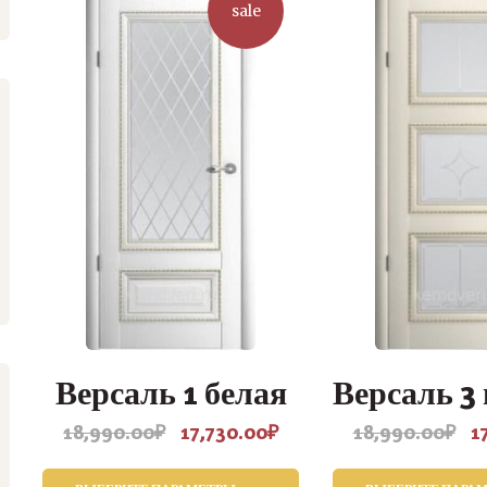
sale
Версаль 1 белая
Версаль 3
18,990.00
₽
17,730.00
₽
18,990.00
₽
1
Первоначальная
Текущая
Пе
цена
цена:
це
составляла
17,730.00₽.
со