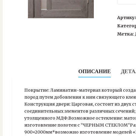
товара
Вертик
FORET
Артику
LIGHT
Катего
Метка:
ОПИСАНИЕ
ДЕТА
Покрытие: Ламинатин-материал который созда
пород путем добовления к ним связующего клея
Конструкция двери: Царговая, состоит из двух 
соединительных элементов различных сечений; 
утолщенного МДФ.Возможное остекление: матово
изготовление полотен с “ЧЕРНЫМ СТЕКЛОМ”Разме
900×2000мм*возможно изготовление моделей «Г