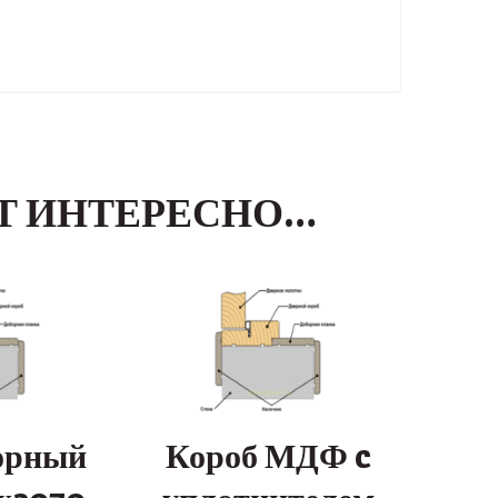
Т ИНТЕРЕСНО…
орный
Короб МДФ c