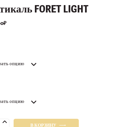
тикаль FORET LIGHT
00
₽
ер
ство
В КОРЗИНУ