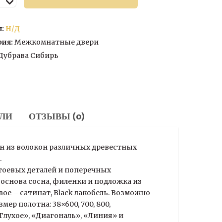
аль
л:
Н/Д
рия:
Межкомнатные двери
Дубрава Сибирь
ЛИ
ОТЗЫВЫ (0)
н из волокон различных древестных
.
стоевых деталей и поперечных
основа сосна, филенки и подложка из
е – сатинат, Black лакобель. Возможно
р полотна: 38×600, 700, 800,
лухое», «Диагональ», «Линия» и