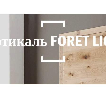
тикаль FORET L