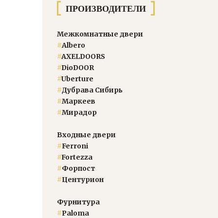
ПРОИЗВОДИТЕЛИ
Межкомнатные двери
#
Albero
#
AXELDOORS
#
DioDOOR
#
Uberture
#
Дубрава Сибирь
#
Маркеев
#
Мирадор
Входные двери
#
Ferroni
#
Fortezza
#
Форпост
#
Центурион
Фурнитура
#
Paloma