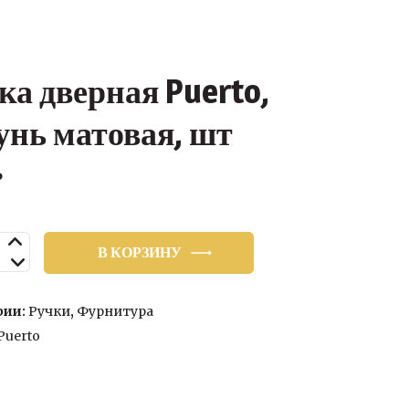
ка дверная Puerto,
унь матовая, шт
₽
ство
В КОРЗИНУ
я
рии:
Ручки
,
Фурнитура
Puerto
,