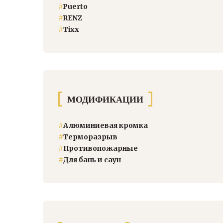
#
Puerto
#
RENZ
#
Тixx
МОДИФИКАЦИИ
#
Алюминиевая кромка
#
Терморазрыв
#
Противопожарные
#
Для бань и саун