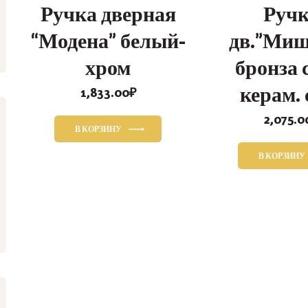
Ручка дверная
Руч
“Модена” белый-
дв.”Миш
хром
бронза 
керам. 
1,833.00
₽
2,075.0
В КОРЗИНУ
В КОРЗИНУ