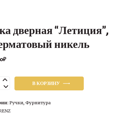
ка дверная “Летиция”,
ерматовый никель
00
₽
ство
В КОРЗИНУ
я
рии:
Ручки
,
Фурнитура
я”,
RENZ
атовый