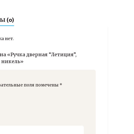
Ы (0)
а нет.
на «Ручка дверная “Летиция”,
 никель»
зательные поля помечены
*