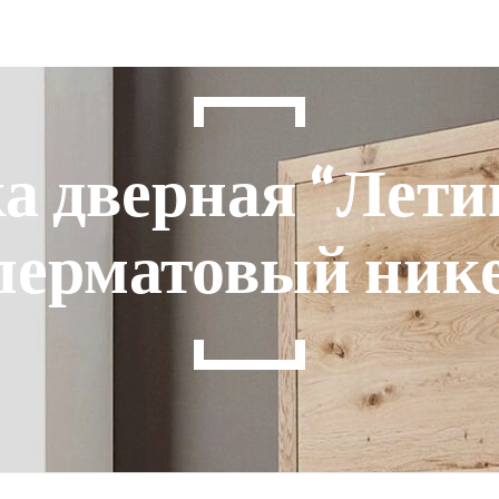
а дверная “Лети
перматовый ник