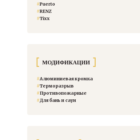
#
Puerto
#
RENZ
#
Тixx
МОДИФИКАЦИИ
#
Алюминиевая кромка
#
Терморазрыв
#
Противопожарные
#
Для бань и саун