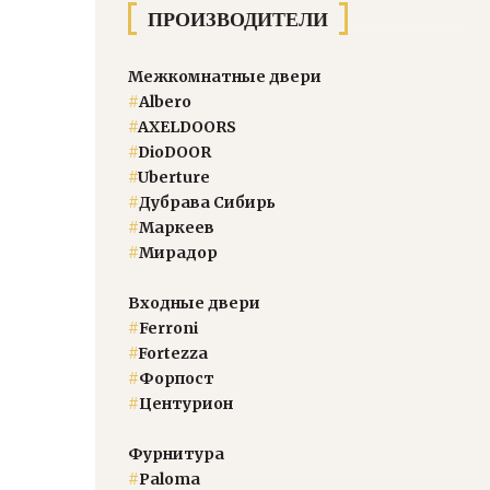
ПРОИЗВОДИТЕЛИ
Межкомнатные двери
#
Albero
#
AXELDOORS
#
DioDOOR
#
Uberture
#
Дубрава Сибирь
#
Маркеев
#
Мирадор
Входные двери
#
Ferroni
#
Fortezza
#
Форпост
#
Центурион
Фурнитура
#
Paloma