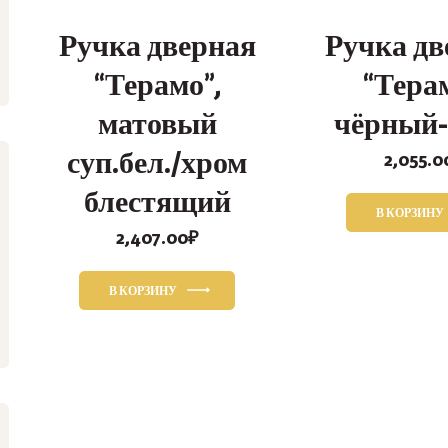
Ручка дверная
Ручка дв
“Терамо”,
“Тера
матовый
чёрный
суп.бел./хром
2,055.0
блестящий
В КОРЗИНУ
2,407.00
₽
В КОРЗИНУ