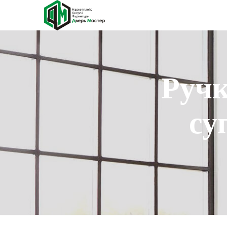
Ручк
су