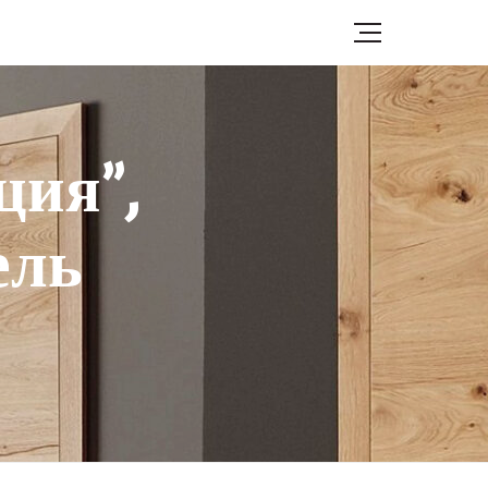
ция”,
ель