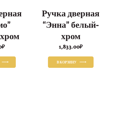
ерная
Ручка дверная
мо”
“Энна” белый-
-хром
хром
0
₽
1,833.00
₽
В КОРЗИНУ