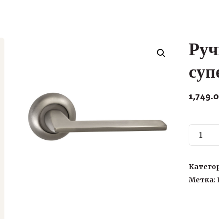
Руч
суп
1,749.
Количе
товара
Ручка
дверна
Катего
“Летици
Метка:
суперм
никель