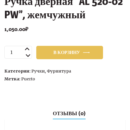
Ручка дверная “AL 520-02
PW”, жемчужный
1,050.00
₽
Количество
В КОРЗИНУ
товара
Ручка
дверная
Категории:
Ручки
,
Фурнитура
“AL
Метка:
Puerto
520-
02
PW”,
жемчужный
ОТЗЫВЫ (0)