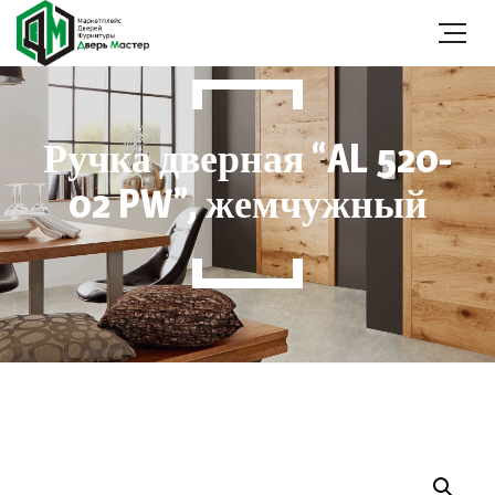
Ручка дверная “AL 520-
02 PW”, жемчужный