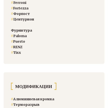
#
Ferroni
#
Fortezza
#
Форпост
#
Центурион
Фурнитура
#
Paloma
#
Puerto
#
RENZ
#
Тixx
МОДИФИКАЦИИ
#
Алюминиевая кромка
#
Терморазрыв