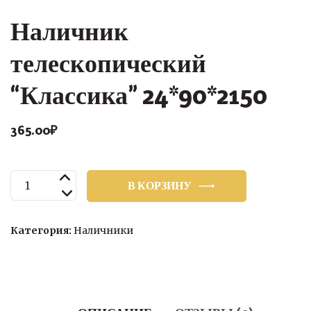
Наличник
телескопический
“Классика” 24*90*2150
365.00
₽
Количество
В КОРЗИНУ
товара
Наличник
телескопический
Категория:
Наличники
“Классика”
24*90*2150