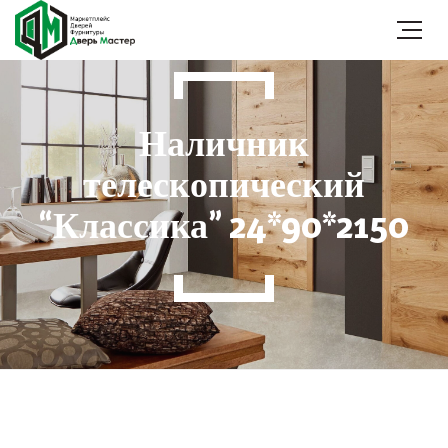
Наличник
телескопический
“Классика” 24*90*2150