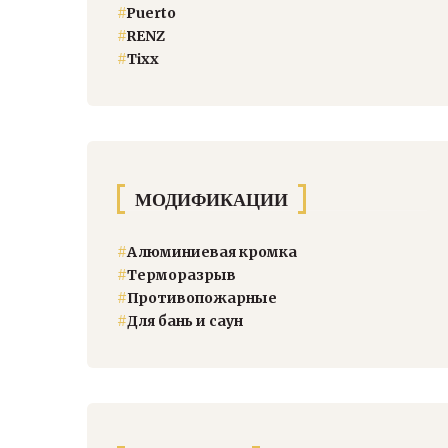
#
Puerto
#
RENZ
#
Тixx
МОДИФИКАЦИИ
#
Алюминиевая кромка
#
Терморазрыв
#
Противопожарные
#
Для бань и саун