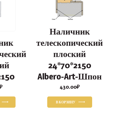
Наличник
телескопический
ник
плоский
ческий
24*70*2150
ий
Albero-Art-Шпон
2150
430.00
₽
₽
В КОРЗИНУ