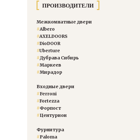
ПРОИЗВОДИТЕЛИ
Межкомнатные двери
#
Albero
#
AXELDOORS
#
DioDOOR
#
Uberture
#
Дубрава Сибирь
#
Маркеев
#
Мирадор
Входные двери
#
Ferroni
#
Fortezza
#
Форпост
#
Центурион
Фурнитура
#
Paloma