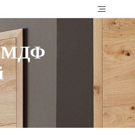
0 МДФ
й