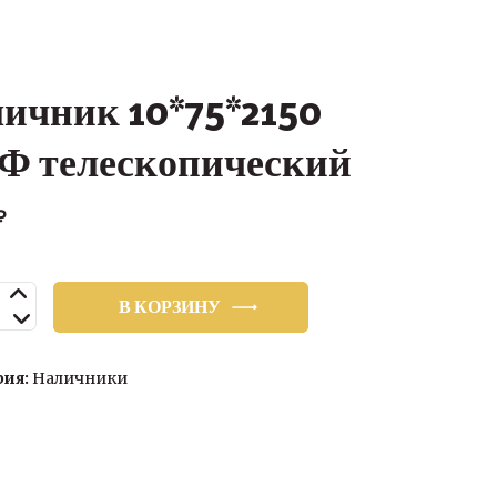
ичник 10*75*2150
 телескопический
₽
ство
В КОРЗИНУ
ик
150
рия:
Наличники
опический