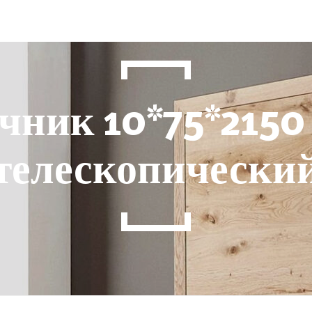
чник 10*75*215
телескопически