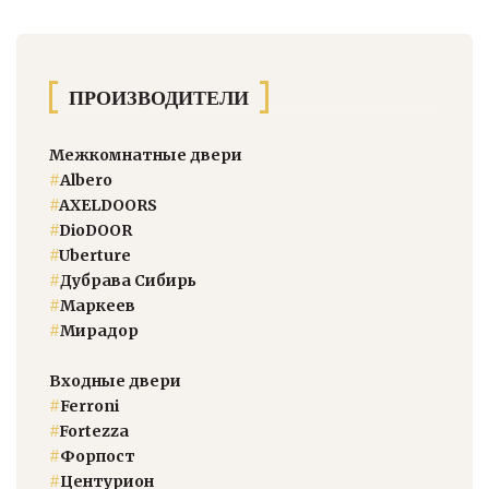
ПРОИЗВОДИТЕЛИ
Межкомнатные двери
#
Albero
#
AXELDOORS
#
DioDOOR
#
Uberture
#
Дубрава Сибирь
#
Маркеев
#
Мирадор
Входные двери
#
Ferroni
#
Fortezza
#
Форпост
#
Центурион