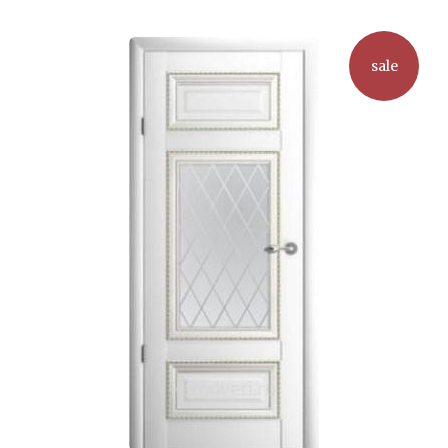
вариаций.
Опции
можно
sale
выбрать
на
странице
товара.