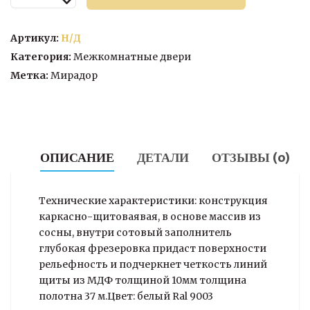
товара
Межкомнатная
дверь
Артикул:
Н/Д
Классик
Категория:
Межкомнатные двери
ДО
Метка:
Мирадор
Эмаль
ОПИСАНИЕ
ДЕТАЛИ
ОТЗЫВЫ (0)
Технические характеристики: конструкция
каркасно-щитоваявая, в основе массив из
сосны, внутри сотовый заполнитель
глубокая фрезеровка придаст поверхности
рельефность и подчеркнет четкость линий
щиты из МДФ толщиной 10мм толщина
полотна 37 м.Цвет: белый Ral 9003