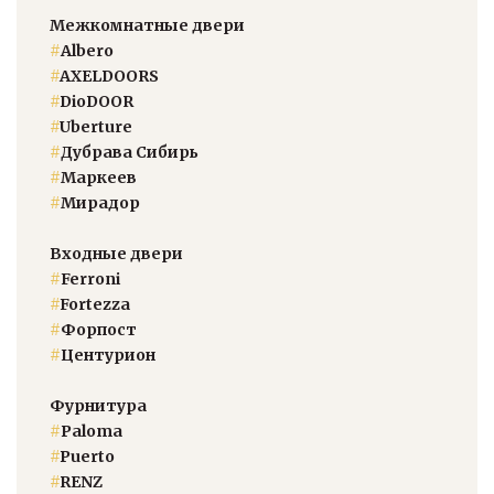
Межкомнатные двери
#
Albero
#
AXELDOORS
#
DioDOOR
#
Uberture
#
Дубрава Сибирь
#
Маркеев
#
Мирадор
Входные двери
#
Ferroni
#
Fortezza
#
Форпост
#
Центурион
Фурнитура
#
Paloma
#
Puerto
#
RENZ