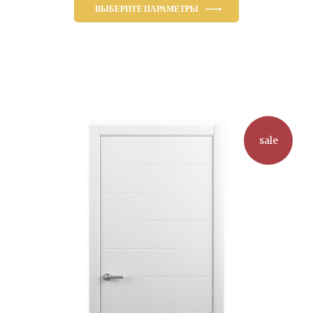
составляла
9,459.00₽.
ВЫБЕРИТЕ ПАРАМЕТРЫ
10,350.00₽.
Этот
товар
имеет
несколько
вариаций.
Опции
можно
sale
выбрать
на
странице
товара.