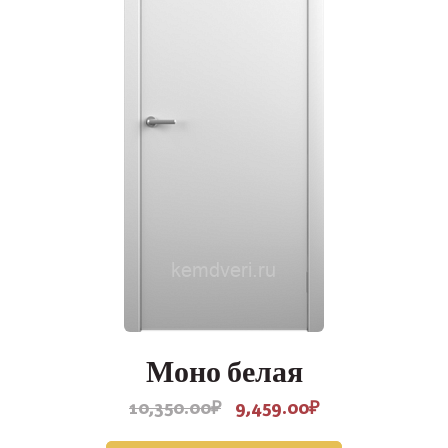
Моно белая
10,350.00
₽
9,459.00
₽
Первоначальная
Текущая
цена
цена: