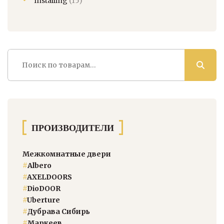
Installing
(15)
Искать:
ПРОИЗВОДИТЕЛИ
Межкомнатные двери
#
Albero
#
AXELDOORS
#
DioDOOR
#
Uberture
#
Дубрава Сибирь
#
Маркеев