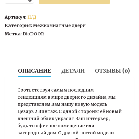
товара
Межкомнатная
дверь
Артикул:
Н/Д
Цезарь-2
Категория:
Межкомнатные двери
(стекло)
Метка:
DioDOOR
ОПИСАНИЕ
ДЕТАЛИ
ОТЗЫВЫ (0)
Соответствуя самым последним
тенденциям в мире дверного дизайна, мы
представляем Вам нашу новую модель
Цезарь 2 Винтаж. С одной стороны её новый
внешний облик украсит Ваш интерьер ,
будь то офисное помещение или
загородный дом. С другой : в этой модели