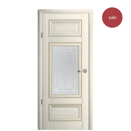
Опции
можно
sale
выбрать
на
странице
товара.