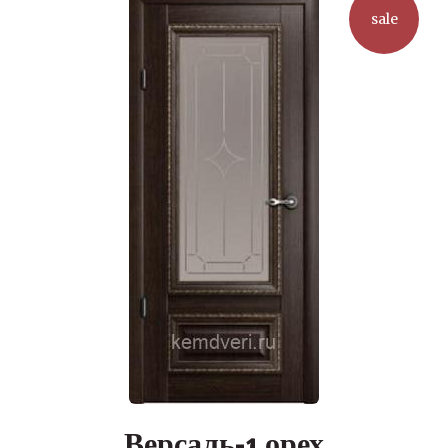
sale
выбрать
на
странице
товара.
Версаль-1 орех