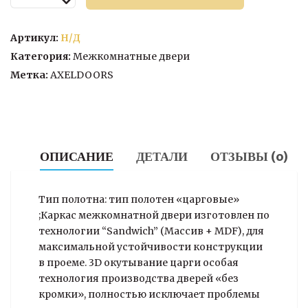
товара
Межкомнатная
дверь
Артикул:
Н/Д
Альфа
Категория:
Межкомнатные двери
Метка:
AXELDOORS
ОПИСАНИЕ
ДЕТАЛИ
ОТЗЫВЫ (0)
Тип полотна: тип полотен «царговые»
;Каркас межкомнатной двери изготовлен по
технологии “Sandwich” (Массив + MDF), для
максимальной устойчивости конструкции
в проеме. 3D окутывание царги особая
технология производства дверей «без
кромки», полностью исключает проблемы