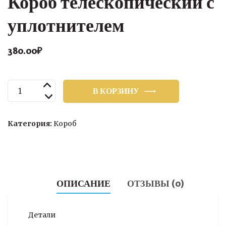
Короб телескопический с
уплотнителем
380.00
₽
Количество
В КОРЗИНУ
товара
Короб
телескопический
Категория:
Короб
с
уплотнителем
ОПИСАНИЕ
ОТЗЫВЫ (0)
Детали