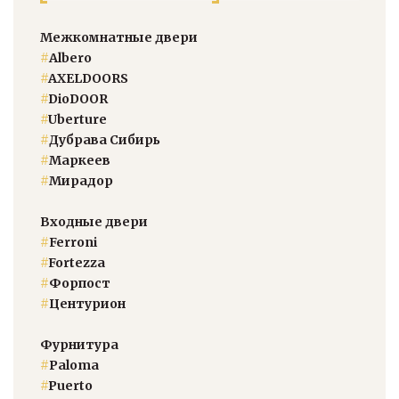
Межкомнатные двери
#
Albero
#
AXELDOORS
#
DioDOOR
#
Uberture
#
Дубрава Сибирь
#
Маркеев
#
Мирадор
Входные двери
#
Ferroni
#
Fortezza
#
Форпост
#
Центурион
Фурнитура
#
Paloma
#
Puerto