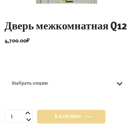
Дверь межкомнатная Q12
4,700.00
₽
Размер
Количество
В КОРЗИНУ
товара
Дверь