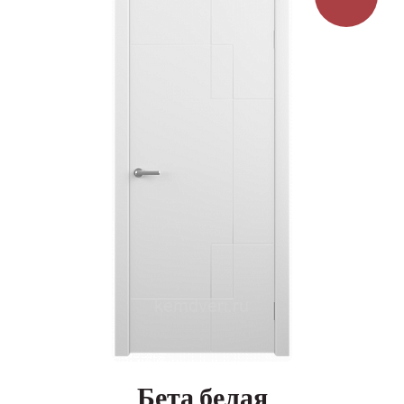
на
странице
товара.
Бета белая