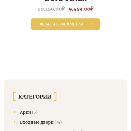
10,350.00
₽
9,459.00
₽
Первоначальная
Текущая
цена
цена:
составляла
9,459.00₽.
ВЫБЕРИТЕ ПАРАМЕТРЫ
10,350.00₽.
Этот
товар
имеет
несколько
вариаций.
Опции
можно
выбрать
на
странице
КАТЕГОРИИ
товара.
Арки
(5)
Входные двери
(74)