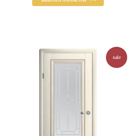
ВЫБЕРИТЕ ПАРАМЕТРЫ
10,350.00₽.
Этот
товар
имеет
несколько
вариаций.
Опции
можно
sale
выбрать
на
странице
товара.