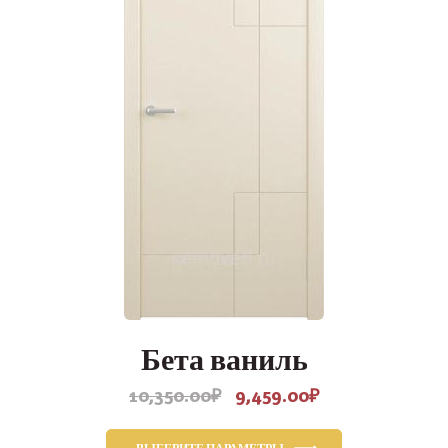
Бета ваниль
10,350.00
₽
9,459.00
₽
Первоначальная
Текущая
цена
цена:
составляла
9,459.00₽.