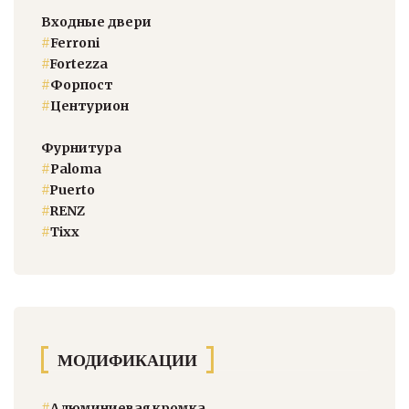
Входные двери
#
Ferroni
#
Fortezza
#
Форпост
#
Центурион
Фурнитура
#
Paloma
#
Puerto
#
RENZ
#
Тixx
МОДИФИКАЦИИ
#
Алюминиевая кромка