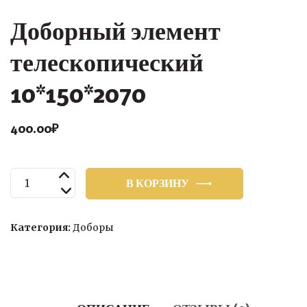
Доборный элемент
телескопический
10*150*2070
400.00
₽
Количество
В КОРЗИНУ
товара
Доборный
элемент
Категория:
Доборы
телескопический
10*150*2070