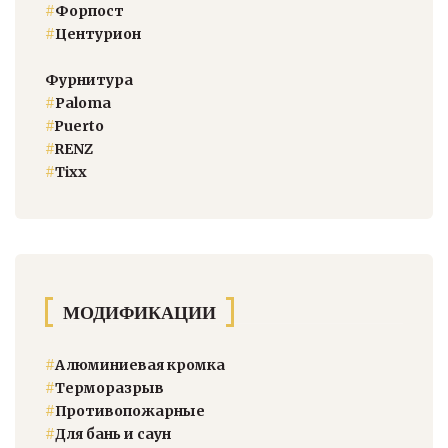
#
Форпост
#
Центурион
Фурнитура
#
Paloma
#
Puerto
#
RENZ
#
Тixx
МОДИФИКАЦИИ
#
Алюминиевая кромка
#
Терморазрыв
#
Противопожарные
#
Для бань и саун