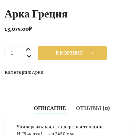
Арка Греция
13,075.00
₽
Количество
В КОРЗИНУ
товара
Арка
Греция
Категория:
Арки
ОПИСАНИЕ
ОТЗЫВЫ (0)
Универсальная, стандартная толщина
H (Высота) — до 2450 мм;