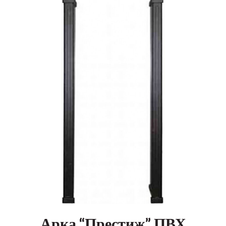
Арка “Престиж” ПВХ