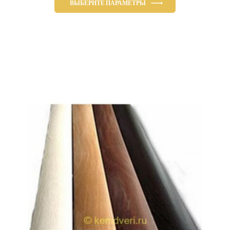
ВЫБЕРИТЕ ПАРАМЕТРЫ
–
Этот
756.00₽
товар
имеет
несколько
вариаций.
Опции
можно
выбрать
на
странице
товара.