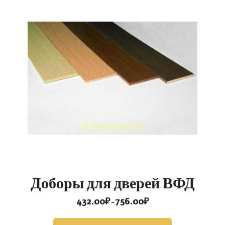
Доборы для дверей ВФД
432.00
₽
756.00
₽
Диапазон
–
цен:
432.00₽