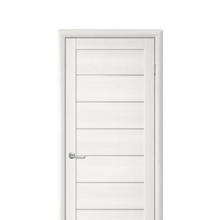
вариаций.
Опции
можно
выбрать
на
странице
товара.