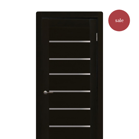
вариаций.
Опции
можно
sale
выбрать
на
странице
товара.