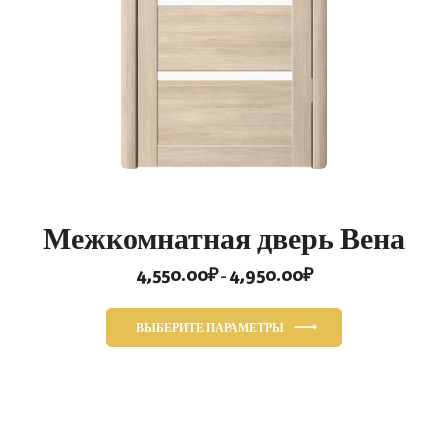
Межкомнатная дверь Вена
4,550.00
₽
4,950.00
₽
Диапазон
–
цен:
4,550.00₽
ВЫБЕРИТЕ ПАРАМЕТРЫ
онлайн
–
Этот
4,950.00₽
Open ch
товар
имеет
несколько