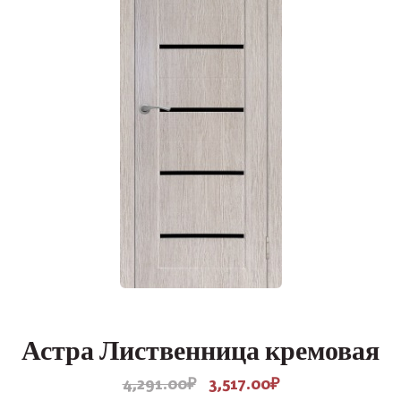
товара.
Астра Лиственница кремовая
4,291.00
₽
3,517.00
₽
Первоначальная
Текущая