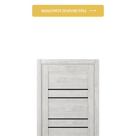
ВЫБЕРИТЕ ПАРАМЕТРЫ
Этот
товар
имеет
несколько
вариаций.
Опции
можно
выбрать
на
странице
товара.