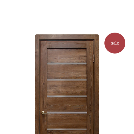
товар
имеет
несколько
вариаций.
Опции
можно
sale
выбрать
на
странице
товара.