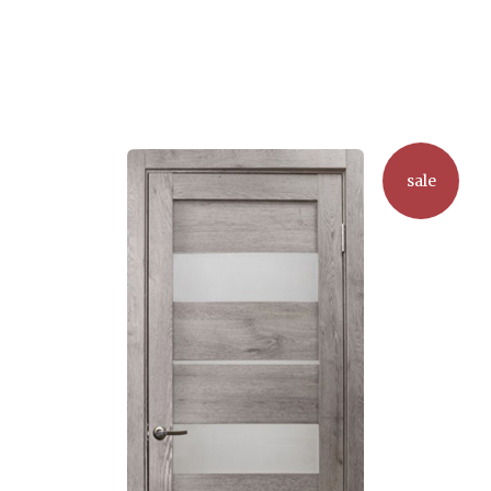
Этот
товар
имеет
несколько
вариаций.
Опции
можно
sale
выбрать
на
странице
товара.