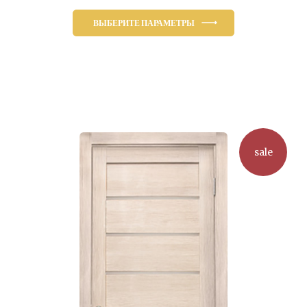
цена
цена:
составляла
3,517.00₽.
ВЫБЕРИТЕ ПАРАМЕТРЫ
4,291.00₽.
Этот
товар
имеет
несколько
вариаций.
Опции
можно
sale
выбрать
на
странице
товара.