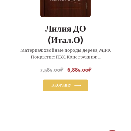
Лилия ДО
(Итал.О)
Материал: хвойные породы дерева, МДФ.
Покрытие: ПВХ. Конструкция: ...
7,585.00
₽
6,885.00
₽
Первоначальная
Текущая
цена
цена:
составляла
6,885.00₽.
В КОРЗИНУ
7,585.00₽.