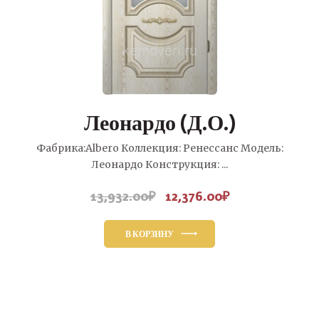
Леонардо (Д.О.)
Фабрика:Albero Коллекция: Ренессанс Модель:
Леонардо Конструкция: ...
13,932.00
₽
12,376.00
₽
Первоначальная
Текущая
цена
цена:
составляла
12,376.00₽.
В КОРЗИНУ
13,932.00₽.