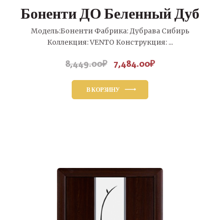
Боненти ДО Беленный Дуб
Модель:Боненти Фабрика: Дубрава Сибирь
Коллекция: VENTO Конструкция: ...
8,449.00
₽
7,484.00
₽
Первоначальная
Текущая
цена
цена:
составляла
7,484.00₽.
В КОРЗИНУ
8,449.00₽.