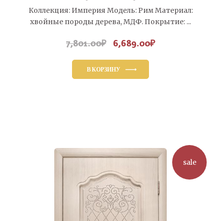
Коллекция: Империя Модель: Рим Материал:
хвойные породы дерева, МДФ. Покрытие: ...
7,801.00
₽
6,689.00
₽
Первоначальная
Текущая
цена
цена:
составляла
6,689.00₽.
В КОРЗИНУ
7,801.00₽.
sale