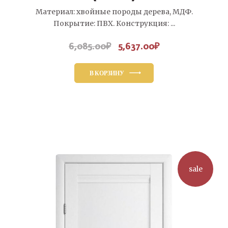
Материал: хвойные породы дерева, МДФ.
Покрытие: ПВХ. Конструкция: ...
6,085.00
₽
5,637.00
₽
Первоначальная
Текущая
цена
цена:
составляла
5,637.00₽.
В КОРЗИНУ
6,085.00₽.
sale