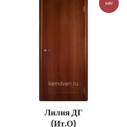
sale
Лилия ДГ
(Ит.О)