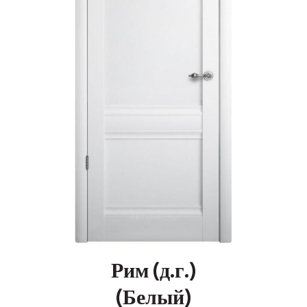
Рим (д.г.)
(Белый)