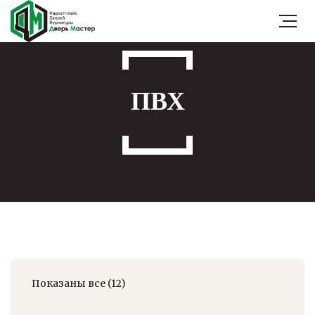
ПВХ
Показаны все (12)
Цены:
по