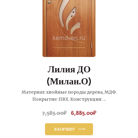
Лилия ДО
(Милан.О)
Материал: хвойные породы дерева, МДФ.
Покрытие: ПВХ. Конструкция: ...
7,585.00
₽
6,885.00
₽
Первоначальная
Текущая
цена
цена:
составляла
6,885.00₽.
В КОРЗИНУ
7,585.00₽.