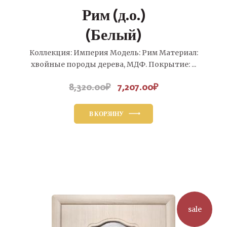
Рим (д.о.)
(Белый)
Коллекция: Империя Модель: Рим Материал:
хвойные породы дерева, МДФ. Покрытие: ...
8,320.00
₽
7,207.00
₽
Первоначальная
Текущая
цена
цена:
составляла
7,207.00₽.
В КОРЗИНУ
8,320.00₽.
sale