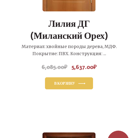
Лилия ДГ
(Миланский Орех)
Материал: хвойные породы дерева, МДФ.
Покрытие: ПВХ. Конструкция: ...
6,085.00
₽
5,637.00
₽
Первоначальная
Текущая
цена
цена:
составляла
5,637.00₽.
В КОРЗИНУ
6,085.00₽.