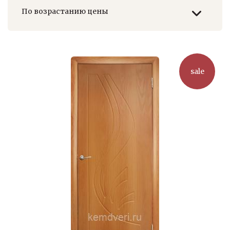
возрастанию
sale